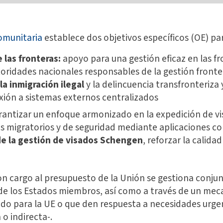
omunitaria
establece dos objetivos específicos (OE) par
 las fronteras:
apoyo para una gestión eficaz en las fr
toridades nacionales responsables de la gestión fronter
la inmigración ilegal
y la delincuencia transfronteriza 
xión a sistemas externos centralizados
antizar un enfoque armonizado en la expedición de visad
os migratorios y de seguridad mediante aplicaciones c
 de la gestión de visados Schengen
, reforzar la calida
con cargo al presupuesto de la Unión se gestiona conj
e los Estados miembros, así como a través de un mec
ido para la UE o que den respuesta a necesidades urg
o indirecta-.