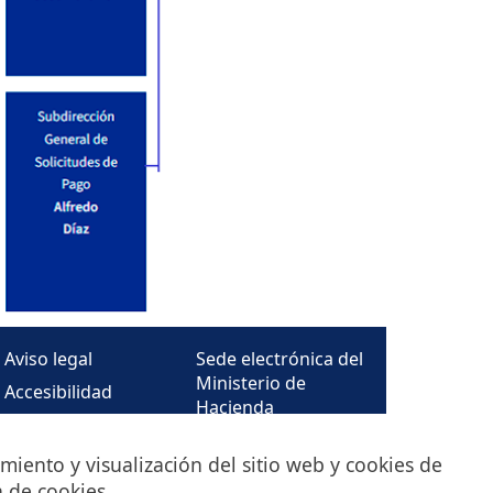
Aviso legal
Sede electrónica del
Ministerio de
Accesibilidad
Hacienda
Protección de
Punto de Acceso
datos
miento y visualización del sitio web y cookies de
General
Guía de navegación
a de cookies
.