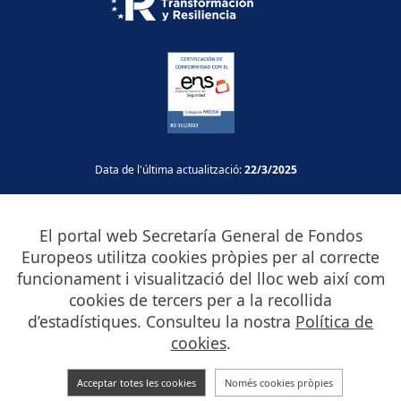
Data de l'última actualització:
22/3/2025
Avís legal
El portal web Secretaría General de Fondos
Accessibilitat
Europeos utilitza cookies pròpies per al correcte
Protecció de dades
funcionament i visualització del lloc web així com
Guia de navegació
cookies de tercers per a la recollida
Mapa Web
d’estadístiques. Consulteu la nostra
Política de
cookies
.
Seu electrònica del Ministeri d'Hisenda
Punt d'Accés General
Acceptar totes les cookies
Només cookies pròpies