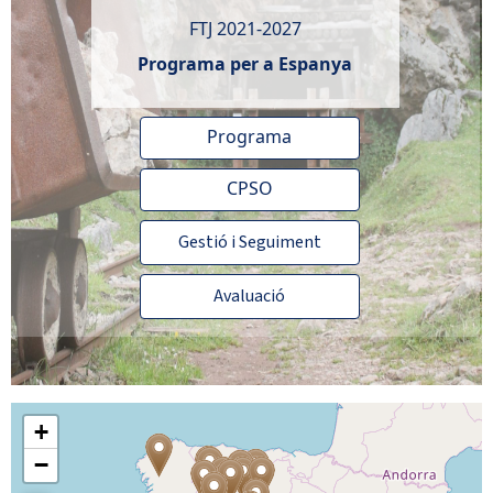
FTJ 2021-2027
Programa per a Espanya
Programa
CPSO
Gestió i Seguiment
Avaluació
Saltar mapa
+
−